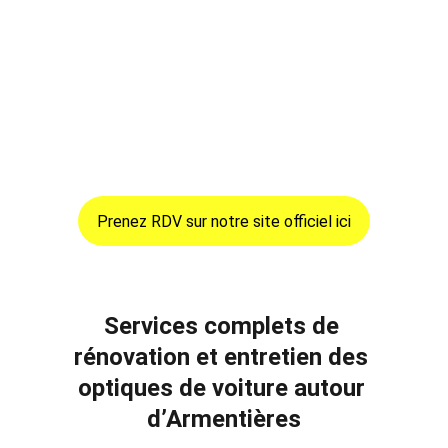
Bailleul, Linselles ou dans les villages voisins, 
nos experts interviennent rapidement pour 
redonner une clarté optimale à vos optiques 
de voiture et assurer une conduite sécurisée, 
même la nuit ou par mauvais temps. Profitez 
d’une prestation complète pour améliorer 
l’esthétique de votre véhicule et éviter tout 
problème lors du contrôle technique.
Prenez RDV sur notre site officiel ici
Services complets de 
rénovation et entretien des 
optiques de voiture autour 
d’Armentières