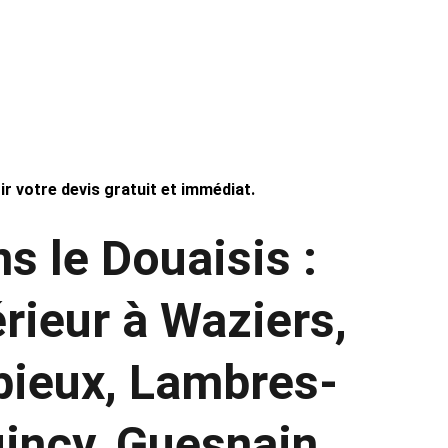
érieurs. Contactez-nous pour un devis gratuit 
au meilleur prix !
 votre devis gratuit et immédiat.
s le Douaisis : 
rieur à Waziers, 
ebieux, Lambres-
incy, Guesnain, 