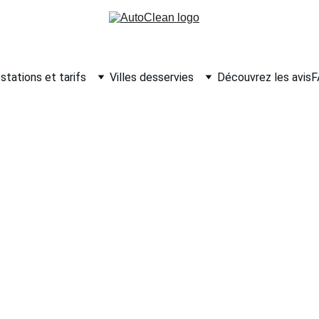
stations et tarifs
Villes desservies
Découvrez les avis
F
 pergola à Douai : s
-en-Escrebieux, Lam
et alentours
de pergola à Douai ou dans ses environs
 ? Faites confiance 
res. Nous intervenons rapidement à Sin-le-Noble, Waziers, Flers
ces incluent le nettoyage haute pression doux, le traitement an