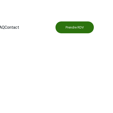
AQ
Contact
Prendre RDV
ervice pro à 
bres-lez-Douai 
à notre entreprise locale, experte en entretien 
-en-Escrebieux, Lambres-lez-Douai, Dechy, et 
ti-mousse, l’enlèvement des salissures et des 