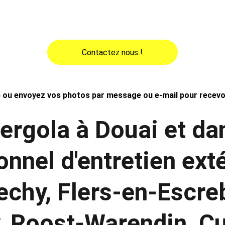
nium, bois, PVC ou fer forgé, notre équipe redonne vie à vos ext
environs. Bénéficiez d’un service de proximité, rapide, efficace et 
Contactez nous !
 ou envoyez vos photos par message ou e-mail pour recevoir
rgola à Douai et dan
onnel d'entretien exté
echy, Flers-en-Escr
, Roost-Warendin, Cu