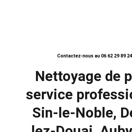
dépôts verts. Que votre pergola soit en alumi
sur Douai et ses 
Contactez-nous au 06 62 29 89 24
Nettoyage de pe
service professi
Sin-le-Noble, D
lez-Douai, Auby