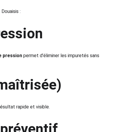
Douaisis :
ression
e pression
 permet d’éliminer les impuretés sans 
maîtrisée)
sultat rapide et visible.
préventif