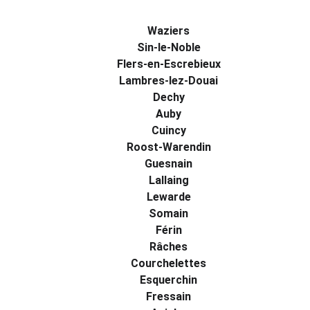
Waziers
Sin-le-Noble
Flers-en-Escrebieux
Lambres-lez-Douai
Dechy
Auby
Cuincy
Roost-Warendin
Guesnain
Lallaing
Lewarde
Somain
Férin
Râches
Courchelettes
Esquerchin
Fressain